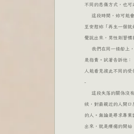
不同的悲傷方式，也可
    這段時間，妳可能會覺得伴侶好像很不體貼。妳還在哭，他卻好像已經沒事一樣去上班、打電動，甚
至安慰妳「再生一個就
覺說出來，男性則習慣
    我們在同一條船上，只是看著不同的風景。這時候，如果妳覺得孤單，可以試著對他發出邀請，而不
是指責。試著告訴他：
人能看見彼此不同的受
-
    這段失落的關係沒有獲得充分的理解，那麼妊娠終止所帶來的悲傷，就沒有機會好好表達出來。有時
候，對最親近的人開口
的人。無論是尋求專業
出來，就是療癒的開始