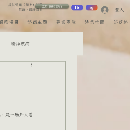
提供通訊（線上）諮商
立即預約諮商
fb
ig
登入
英語、俄語諮商
服務項目
諮商主題
專業團隊
詩集空間
部落格
精神疾病
棠諮商心理師
蔡欣玹諮商心理師