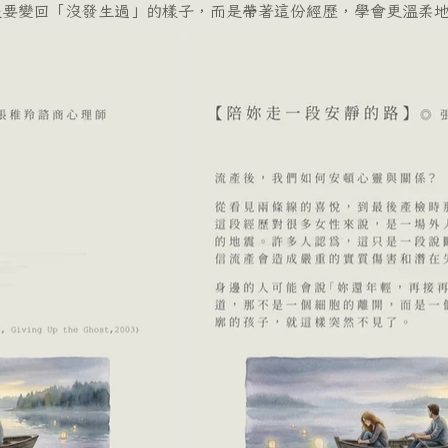
原，不是要變回「沒發生過」的樣子，而是帶著這份經歷，學會更溫柔