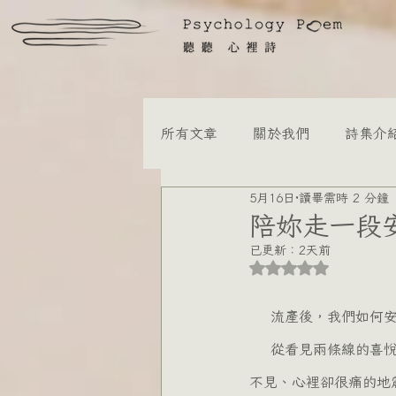
所有文章
關於我們
詩集介
5月16日
讀畢需時 2 分鐘
孕產婦心理健康
親子教養
陪妳走一段
已更新：
2天前
評等為 NaN（最高
林紋慧諮商心理師
陳詠寧
    流產後，我們如
陳慈瑤諮商心理師
洪貫瑄
    從看見兩條線的喜悅，到最後產檢時那段讓人心碎的沈默，這段經歷對很多女性來說，是一場外人看
不見、心裡卻很痛的地