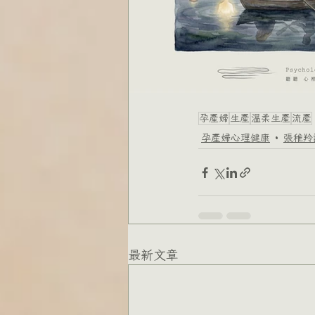
孕產婦
生產
溫柔生產
流產
孕產婦心理健康
張稚羚
最新文章