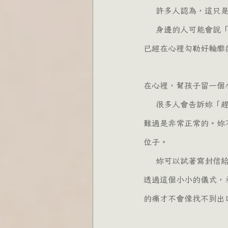
    許多人認為
    身邊的人可能會說「妳還年輕，再接再厲就好」，但只有妳知道，那不是一個細胞的離開，而是一個
已經在心裡勾勒好輪廓
在心裡，幫孩子留一個
    很多人會告訴妳「趕快忘記，日子要過下去」，但越想忘記，心裡那個空洞反而越痛。我想告訴妳，
難過是非常正常的。妳
位子。
    妳可以試著寫封信給孩子，或者挑一個可愛的小東西代表他/她。這不是為了要讓自己一直難過，而是
透過這個小小的儀式，
的痛才不會像找不到出