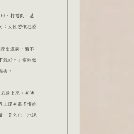
同：女性習慣把感
下就好。」當兩個
溫柔。
界上還有很多懂妳
量「具名化」地說