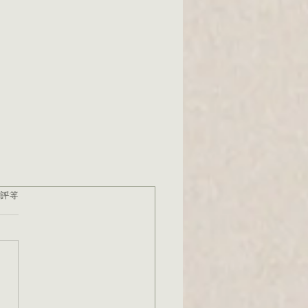
 5 顆星）。
評等