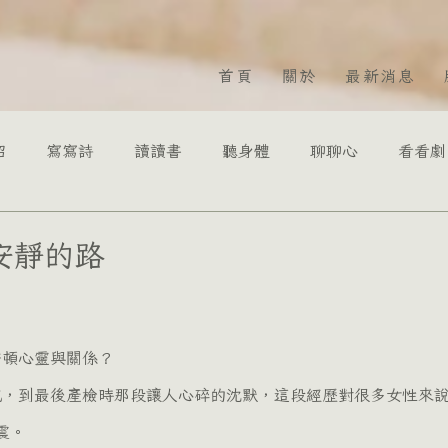
首頁
關於
最新消息
紹
寫寫詩
讀讀書
聽身體
聊聊心
看看劇
二8二
蔡依庭 總監
李奎諺臨床心理師
范植
安靜的路
為 5 顆星）。
臨床心理師
黎豈鳴諮商心理師
張稚羚諮商心理師
何安頓心靈與關係？
諮商心理師
震。