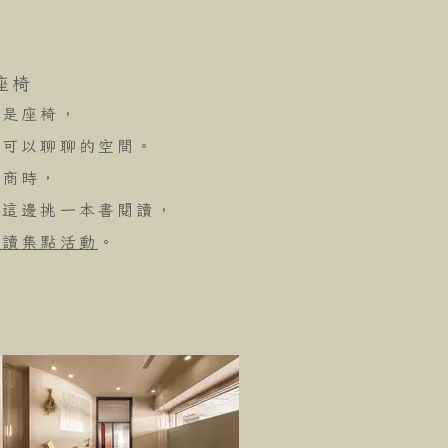
座椅
也是座椅，
晚可以聊聊的空間。
諮商時，
來這邊挑一本書閱讀，
閱讀集點活動
。