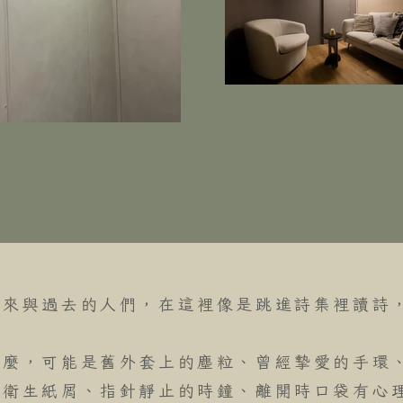
未來與過去的人們，在這裡像是跳進詩集裡讀詩
什麼，可能是舊外套上的塵粒、曾經摯愛的手環
的衛生紙屑、指針靜止的時鐘、離開時口袋有心