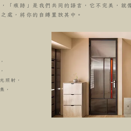
跡，「痕跡」是我們共同的語言，它不完美，就
納之處，將你的自縛置放其中。
，
，
光照射，
集，