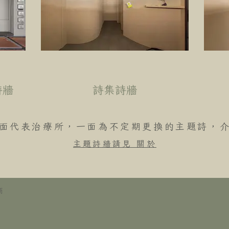
詩牆
詩集詩牆
面代表治療所，一面為不定期更換的主題詩，
​主題詩牆請見 關於
商