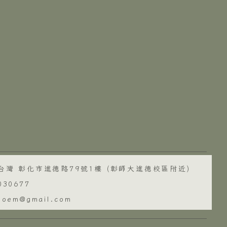
 台灣 彰化市進德路79號1樓 (彰師大進德校區附近)
7030677
poem@gmail.com