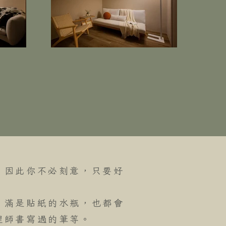
，
因此你不必刻意，
只要好
、滿是貼紙的水瓶，
也都會
理師書寫過的筆等。