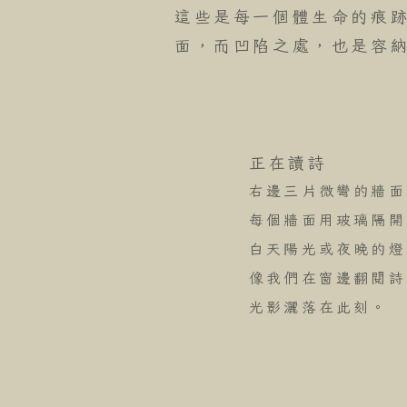
這些是每一個體生命的痕
面，而凹陷之處，也是容
正在讀詩
右邊三片微彎的牆面
每個牆面用玻璃隔開
白天陽光或夜晚的燈
像我們在窗邊翻閱詩
光影灑落在此刻。