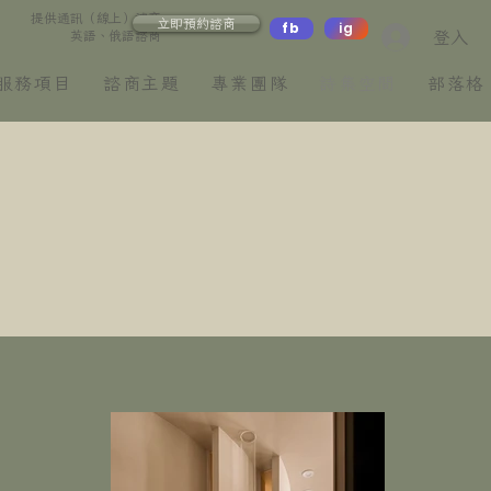
提供通訊（線上）諮商
立即預約諮商
fb
ig
登入
英語、俄語諮商
服務項目
諮商主題
專業團隊
詩集空間
部落格