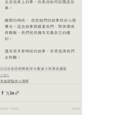
生在他身上的事，而是他如何回應這些
事。
離開的時候， 我把她們的故事放在心裡
帶走。這些故事提醒著我們：即使環境
再艱難，我們依然擁有定義自己的權
利。
還有很多那時候的故事，非常值得我們
去聆聽。
228
白色恐怖
陳菊
梁令惠
崔小萍
景美園區
二8二
李奎諺臨床心理師