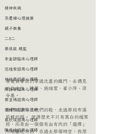
精神疾病
孕產婦心理健康
親子教養
二8二
蔡依庭 總監
李奎諺臨床心理師
范植棠諮商心理師
林紋慧諮商心理師
導覽員帶我們穿過沈重的鐵門，去遇見
四位女性：陳菊、施瑞雲、崔小萍、梁
陳詠寧臨床心理師
令惠。
黎豈鳴諮商心理師
我們試著穿上她們的鞋，走過那段布滿
張稚羚諮商心理師
荊棘的路。 使得歷史不只有黑白的檔案
蔡欣玹諮商心理師
照，而是由一個個有血有肉的「選擇」
陳慈瑤諮商心理師
所堆疊起來的。在過去那個時空，我想