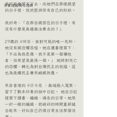
我可能會撐不下去，而她們在那樣絕望
洪貫瑄諮商心理師
的日子裡，依然堅持保有自己的形狀。
我好奇：「在那些被困住的日子裡，有
沒有什麼是高牆無法奪走的？」
29歲的 
#陳菊
，面對可能的唯一死刑，
她沒有被恐懼吞噬。她在遺書裡寫下：
「不必為我悲傷，我不是第一個犧牲
者，但希望是最後一個。」 她將對死亡
的恐懼，轉化為對台灣民主的祝福，這
也為後續民主帶來蝴蝶效應。
來自香港的 
#梁令惠
 ，無端捲入冤案，
留下了數本珍貴的獄中日記。 她在日記
裡寫下讀書、編織、禱告的日常。她用
一針一線的編織，把破碎的時間重新縫
合起來，好似自己仍像日常生活那個活
著。