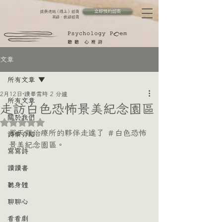
立即預約諮商
提供通訊（線上）諮商
英語、俄語諮商
文章
所有文章
2月12日
讀畢需時 2 分鐘
所有文章
走訪白色恐怖景美紀念園區
關於我們
評等為 NaN（最高為 5 顆星）。
那天跟治療所的夥伴走進了 ＃白色恐怖
詩集介紹
景美紀念園區。
寫寫詩
讀讀書
聽身體
聊聊心
看看劇