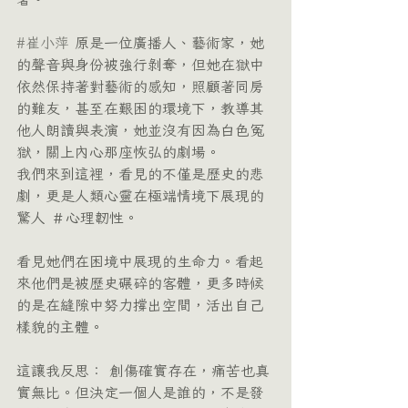
#崔小萍
 原是一位廣播人、藝術家，她
的聲音與身份被強行剝奪，但她在獄中
依然保持著對藝術的感知，照顧著同房
的難友，甚至在艱困的環境下，教導其
他人朗讀與表演，她並沒有因為白色冤
獄，關上內心那座恢弘的劇場。
我們來到這裡，看見的不僅是歷史的悲
劇，更是人類心靈在極端情境下展現的
驚人 ＃心理韌性。
看見她們在困境中展現的生命力。看起
來他們是被歷史碾碎的客體，更多時候
的是在縫隙中努力撐出空間，活出自己
樣貌的主體。
這讓我反思： 創傷確實存在，痛苦也真
實無比。但決定一個人是誰的，不是發