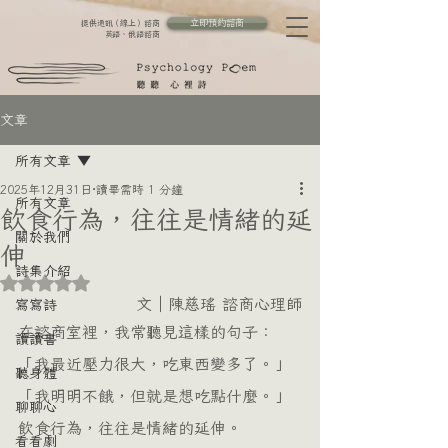
立即預約諮商
提供通訊（線上）諮商
英語、俄語諮商
文章
所有文章
2025年12月31日
讀畢需時 1 分鐘
所有文章
飲食行為，往往是情緒的延
關於我們
伸
詩集介紹
評等為 NaN（最高為 5 顆星）。
文｜陳慈瑤 諮商心理師
寫寫詩
在諮商室裡，我常聽見這樣的句子：
讀讀書
「我最近壓力很大，吃東西變多了。」
聽身體
「我明明不餓，但就是想吃點什麼。」
聊聊心
飲食行為，往往是情緒的延伸。
看看劇