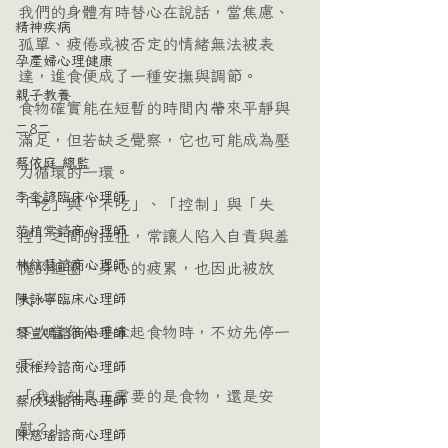
我們的身體有時替心在說話，當焦慮、
精神疾病
孤單、疲倦或被否定的情緒無法被表
孕產婦心理健康
達，進食便成了一種安撫與調節。
親子教養
食物確實能在短暫的時間內帶來平靜與
二8二
滿足，但若缺乏覺察，它也可能成為壓
蔡依庭 總監
力循環的一環。
李奎諺臨床心理師
「吃」與「不吃」、「控制」與「失
范植棠諮商心理師
控」之間的拉扯，常讓人陷入自責與羞
林紋慧諮商心理師
愧的迴圈，身心的疲累，也因此被放
陳詠寧臨床心理師
大。
下次當你伸手拿起食物時，不妨先停一
黎豈鳴諮商心理師
下：
張稚羚諮商心理師
「我此刻真正需要的是食物，還是安
蔡欣玹諮商心理師
慰？」
陳慈瑤諮商心理師