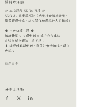
關於本活動
🌱 本次課程 SDGs 目標 🌱
SDG 3：健康與福祉（培養社會情感素養、
學習管理情感、建立關係和理解他人的情感）
🧠 三大心理主題 🧠
情緒覺察 × 同理對話 × 親子合作連結
在這堂藝術課裡，孩子將：
☀️ 練習傾聽與對話，發展社會情緒技巧與自
我認同
顯示更多
分享此活動