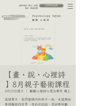
立即預約諮商
提供通訊（線上）諮商
英語、俄語諮商
【畫・說・心裡詩
】8月親子藝術課程
8月23日週六
  |  
聽聽心裡詩心理治療所 樓上
這個夏天，我們邀請你和孩子一起，走進與故
事與藝術的世界，用色彩說話、用故事聆聽，