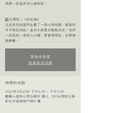
展開一段溫柔的心裡旅程。
8️⃣月課程｜《彩虹橋》
五色島的狐狸阿金畫了一張心情地圖，藏著好
多不敢說的話。直到小熊憨吉輕輕走近，他們
一起搭起一座安心小橋，學會慢慢說，也學會
靜靜聽。
票券未發售
查看其他活動
時間和地點
2025年8月23日 下午2:00 – 下午3:00
聽聽心裡詩心理治療所 樓上, 500台湾彰化縣
彰化市進德路79號5 樓