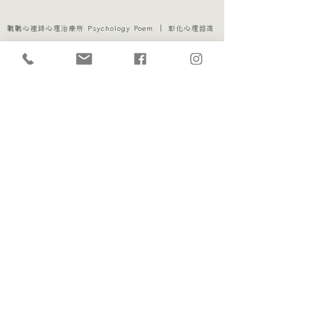
聽聽心裡詩心理治療所 Psychology Poem ｜ 彰化心理諮商
訂閱電子報
我想收信