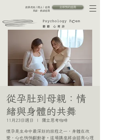
立即預約諮商
提供通訊（線上）諮商
英語、俄語諮商
從孕肚到母親：情
緒與身體的共舞
11月23日週日
  |  
獨立思考咖啡
懷孕是生命中最深刻的旅程之一，身體在改
變，心也悄悄翻動著。這場講座將由諮商心理