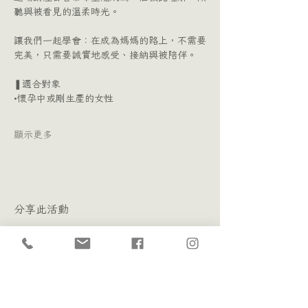
聽與被看見的溫柔時光。
讓我們一起學會：在成為媽媽的路上，不需要
完美，只需要誠實地感受、接納與被陪伴。
❚適合對象
•懷孕中或剛生產的女性
顯示更多
分享此活動
聽聽心裡詩心理治療所 Psychology Poem ｜ 彰化心理諮商