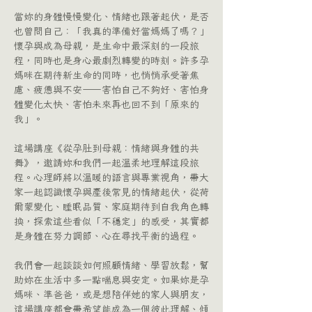
當妳的身體慢慢變化、情緒也跟著起伏，是否
也曾問自己：「我真的準備好當媽媽了嗎？」
懷孕與成為母親，是生命中最深刻的一段旅
程，同時也是身心最劇烈轉變的時刻。許多孕
媽咪在期待新生命的同時，也悄悄承受著焦
慮、疲憊與不安——害怕自己不夠好、害怕身
體變化太快、害怕未來再也回不到「原來的
我」。
這場講座《從孕肚到母親：情緒與身體的共
舞》，邀請妳和我們一起溫柔地理解這段旅
程。心理師將以溫暖的語言與專業視角，帶大
家一起認識懷孕與產後常見的情緒起伏，從荷
爾蒙變化、睡眠品質、家庭期待到自我角色轉
換，探索這些看似「不穩定」的感受，其實都
是身體在努力調節、心在尋找平衡的過程。
我們會一起談談如何照顧情緒、學習放鬆，幫
助妳在生活中多一點喘息與安定。如果妳是孕
媽咪、準爸爸，或是想陪伴她的家人與朋友，
這場講座都會帶希望能成為一個彼此理解、傾