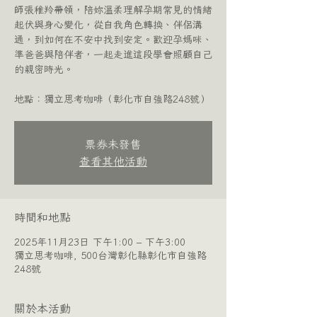
師張稚羚帶領，陪妳溫柔理解孕期常見的情緒
起伏與身心變化，從自我角色轉換、伴侶溝
通，到如何在不安中找到安定。歡迎孕媽咪、
準爸爸與陪伴者，一起走進這段學會照顧自己
的親密時光。
地點：獨立思考咖啡（彰化市自強路248號）
票券未發售
查看其他活動
時間和地點
2025年11月23日 下午1:00 – 下午3:00
獨立思考咖啡, 500台灣彰化縣彰化市自強路
248號
關於本活動