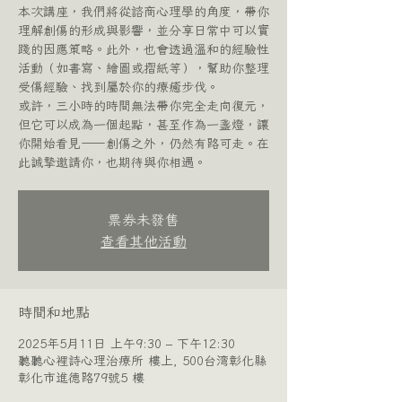
本次講座，我們將從諮商心理學的角度，帶你
理解創傷的形成與影響，並分享日常中可以實
踐的因應策略。此外，也會透過溫和的經驗性
活動（如書寫、繪圖或摺紙等），幫助你整理
受傷經驗、找到屬於你的療癒步伐。
或許，三小時的時間無法帶你完全走向復元，
但它可以成為一個起點，甚至作為一盞燈，讓
你開始看見——創傷之外，仍然有路可走。在
此誠摯邀請你，也期待與你相遇。
票券未發售
查看其他活動
時間和地點
2025年5月11日 上午9:30 – 下午12:30
聽聽心裡詩心理治療所 樓上, 500台湾彰化縣
彰化市進德路79號5 樓