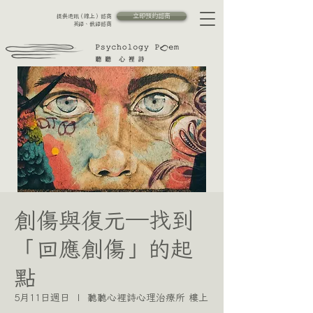
立即預約諮商
提供通訊（線上）諮商
英語、俄語諮商
創傷與復元—找到
「回應創傷」的起
點
5月11日週日
  |  
聽聽心裡詩心理治療所 樓上