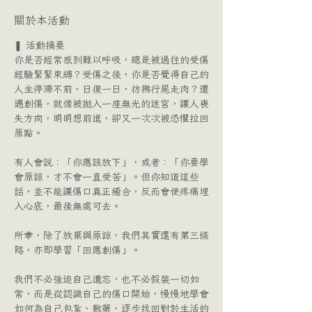
關於本活動
❚ 活動摘要
你是否經常感到難以呼吸，總是被過往的受傷
經驗緊緊束縛？受傷之後，你是否覺得自己的
人生停滯不前，日復一日，彷彿行屍走肉？遭
遇創傷，就像被拋入一座無光的迷宮，讓人喪
失方向，明明想前進，卻又一次次被恐懼拉回
原點。
有人會說：「你應該放下」，或者：「你要學
會原諒，才不會一直受苦」。但你知道這些
話，並不能讓傷口真正癒合，反而會使疼痛埋
入心底，最後無處可去。
所幸，除了放棄與原諒，我們其實還有第三條
路，亦即學習「回應創傷」。
我們不必強迫自己遺忘，也不必假裝一切如
常，而是從認識自己的傷口開始，慢慢地學會
如何為自己包紮、敷藥，逐步找回對於生活的