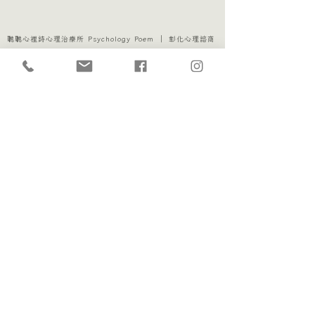
聽聽心裡詩心理治療所 Psychology Poem ｜ 彰化心理諮商
訂閱電子報
我想收信