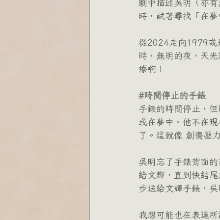
劇中描述吳明（亦有
時，試著尋找「在夢
從2024走向197
時，無明的夜，天光
療啊！
#時間停止的手錶
手錶的時間停止，但
或在夢中。他不在現
了。這就像 創傷壓
吳明忘了手錶背面的
給文輝，直到快結尾
步送給文輝手錶，吳
我想可能也在表達所