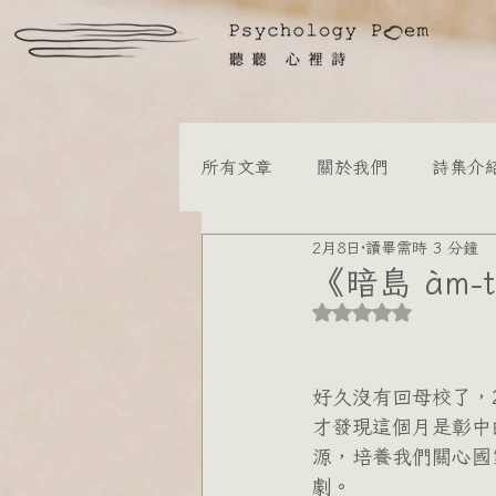
所有文章
關於我們
詩集介
2月8日
讀畢需時 3 分鐘
孕產婦心理健康
親子教養
《暗島 àm-
評等為 NaN（最高
林紋慧諮商心理師
陳詠寧
好久沒有回母校了，20
才發現這個月是彰中
陳慈瑤諮商心理師
洪貫瑄
源，培養我們關心國
劇。