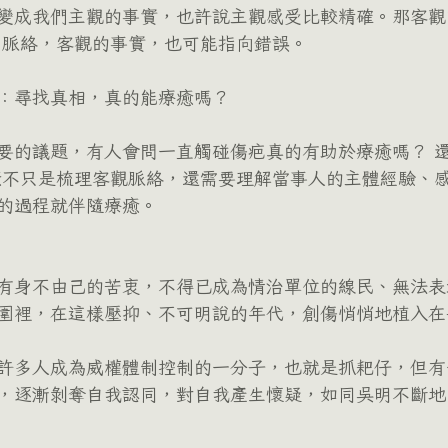
變成我們主觀的事實，也許說主觀感受比較精確。那客觀
間脈絡，客觀的事實，也可能指向錯誤。
：尋找真相，真的能療癒嗎？
要的議題，有人會問一直觸碰傷疤真的有助於療癒嗎？ 
癒不只是梳理客觀脈絡，還需要理解當事人的主體經驗、
的過程就伴隨療癒。
有身不由己的苦衷，不得已成為情治單位的線民、無法表
圍裡，在這樣壓抑、不可明說的年代，創傷悄悄地植入在
許多人成為威權體制控制的一分子，也就是抓耙仔，但有
，逐漸剝奪自我認同，對自我產生懷疑，如同吳明不斷地