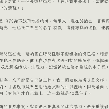
無明之意）一個失憶的街友，「在現實中夢著」，當他踏
中的清醒。」
9或是1979從不放棄地呼喚著，當兩人（現在與過去、真實
漸亮，他也找回自己的名字-有義，這樣尋找的過程，也
時間還在走，暗喻困在時間怪獸不斷咀嚼的嘴巴裡，暗影
在也不在過去，他困在現在與過去相鄰的縫隙中，恍惚著
力或是解離症狀，注意力、記憶被放在沒有劃線的本子裡
刻字，忘了那是自己刻上的。我一開始以為吳明是文輝，
前，才發現那是自己想送給文輝的生日禮物，因為若蘭（
明（有義）才自己戴上，這一戴就是40幾年了。
謂的看見事實，究竟是不是真相？政治暴力，是多重複雜