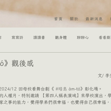
首頁
關於
最新消息
紹
寫寫詩
讀讀書
聽身體
聊聊心
看看劇
二8二
蔡依庭 總監
李奎諺臨床心理師
范植
tó》觀後感
為 5 顆星）。
文/ 
臨床心理師
黎豈鳴諮商心理師
張稚羚諮商心理師
24/12 回母校看舞台劇《 
#暗島
 àm-tó》彰化場。
的人權月，特別邀請 【第四人稱表演域】來學校演出，
諮商心理師
家之事的能力，覺得學弟們很幸福，也覺得自己很幸福，