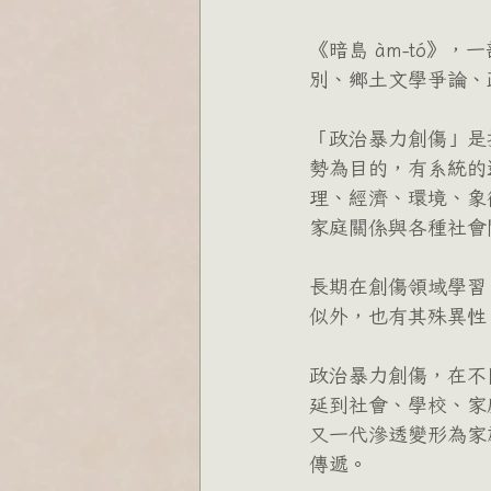
《暗島 àm-tó》
別、鄉土文學爭論、
「政治暴力創傷」是
勢為目的，有系統的
理、經濟、環境、象
家庭關係與各種社會
長期在創傷領域學習
似外，也有其殊異性
政治暴力創傷，在不
延到社會、學校、家
又一代滲透變形為家
傳遞。