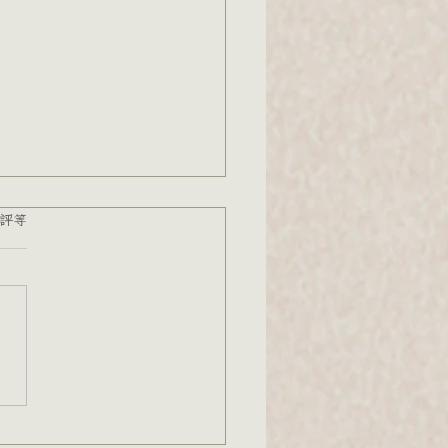
 5 顆星）。
評等
白色恐怖景美紀念園區