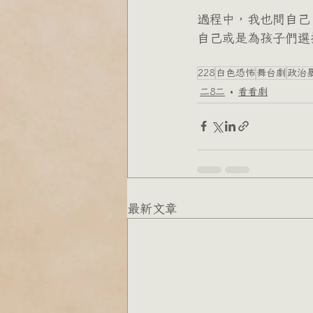
過程中，我也問自己
自己或是為孩子們選
228
白色恐怖
舞台劇
政治
二8二
看看劇
最新文章