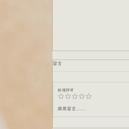
留言
新增評等
《在車上》電影解析 ─ 創
撰寫留言......
傷，在語言散落對話裡時，才
可能被療癒。