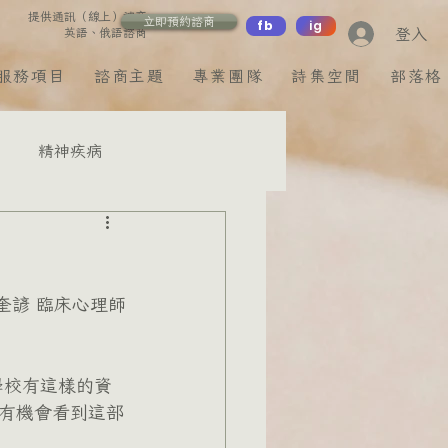
提供通訊（線上）諮商
立即預約諮商
fb
ig
登入
英語、俄語諮商
服務項目
諮商主題
專業團隊
詩集空間
部落格
精神疾病
棠諮商心理師
李奎諺 臨床心理師
蔡欣玹諮商心理師
學校有這樣的資
有機會看到這部